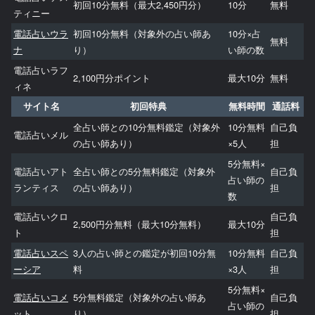
初回10分無料（最大2,450円分）
10分
無料
ティニー
電話占いウラ
初回10分無料（対象外の占い師あ
10分×占
無料
ナ
り）
い師の数
電話占いラフ
2,100円分ポイント
最大10分
無料
ィネ
サイト名
初回特典
無料時間
通話料
全占い師との10分無料鑑定（対象外
10分無料
自己負
電話占いメル
の占い師あり）
×5人
担
5分無料×
電話占いアト
全占い師との5分無料鑑定（対象外
自己負
占い師の
ランティス
の占い師あり）
担
数
電話占いクロ
自己負
2,500円分無料（最大10分無料）
最大10分
ト
担
電話占いスペ
3人の占い師との鑑定が初回10分無
10分無料
自己負
ーシア
料
×3人
担
5分無料×
電話占いコメ
5分無料鑑定（対象外の占い師あ
自己負
占い師の
ット
り）
担