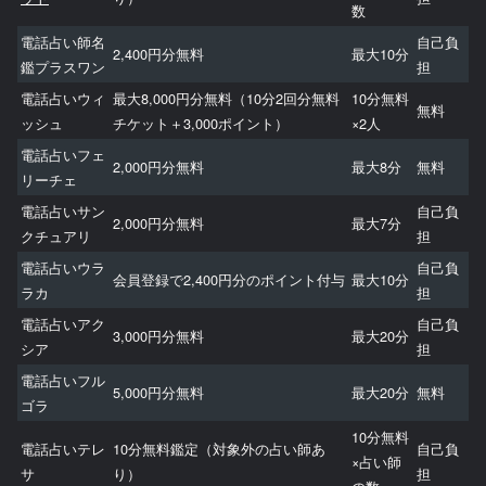
数
電話占い師名
自己負
2,400円分無料
最大10分
鑑プラスワン
担
電話占いウィ
最大8,000円分無料（10分2回分無料
10分無料
無料
ッシュ
チケット＋3,000ポイント）
×2人
電話占いフェ
2,000円分無料
最大8分
無料
リーチェ
電話占いサン
自己負
2,000円分無料
最大7分
クチュアリ
担
電話占いウラ
自己負
会員登録で2,400円分のポイント付与
最大10分
ラカ
担
電話占いアク
自己負
3,000円分無料
最大20分
シア
担
電話占いフル
5,000円分無料
最大20分
無料
ゴラ
10分無料
電話占いテレ
10分無料鑑定（対象外の占い師あ
自己負
×占い師
サ
り）
担