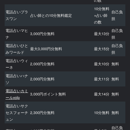
の数
10分無料
電話占いプラ
自己負
占い師との10分無料鑑定
×占い師
スワン
担
の数
電話占いマヒ
自己負
3,000円分無料
最大13分
ナ
担
電話占いひと
自己負
最大3,000円分無料
最大15分
みワールド
担
電話占いウィ
2,000円分無料
最大10分
無料
ーネ
電話占いハナ
2,000円分無料
最大11分
無料
ソ
電話占いカミ
3,000円ポイント無料
最大14分
無料
ールvolp
電話占いサク
セスフォーチ
2,300円分無料
10分無料
無料
ュン
自己負