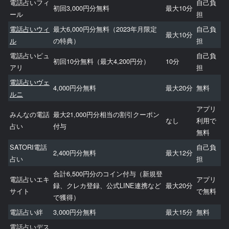
電話占いフィ
自己負
初回3,000円分無料
最大10分
ール
担
電話占いウィ
最大6,000円分無料（2023年月限定
自己負
最大10分
ル
の特典）
担
電話占いピュ
自己負
初回10分無料（最大4,200円分）
10分
アリ
担
電話占いヴェ
4,000円分無料
最大20分
無料
ルニ
アプリ
みんなの電話
最大21,000円分相当の割引クーポン
なし
利用で
占い
付与
無料
SATORI電話
自己負
2,400円分無料
最大12分
占い
担
合計6,500円分のコイン付与（新規登
電話占いエキ
アプリ
録、クレカ登録、公式LINE連携など
最大20分
サイト
で無料
で獲得）
電話占い絆
3,000円分無料
最大15分
無料
電話占いデス